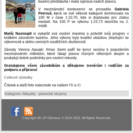
bazén) představila i malá výprava našich plavců.
V mezinárodní konkurenci se prosadila
Gabriela
Petrová
, která ve své věkové kategorii dominovala na
100 M v čase 1:10,70, kde si doplavala pro zlatou
medaili. Na 100 P ve výkonu 1:23,73 skončila na 2.
místě.
Matěj Nastoupil
si vylepšil svá osobní maxima a potvrdil svůj progres v
krátkém závodním bazénu. Jeho výkony byly kvalitní ukázkou zlepšující se
výkonnosti a sběru cenných soutěžních zkušeností.
Závody
Vienna Aquatic Xmas Swim
patří ke konci sezóny k populárním
mezinárodním mítinkům, které lákají plavce různých věkových skupin a
poskytují dobré podmínky pro osobní rekordy.
Gratulujeme všem závodníkům a děkujeme trenérům i rodičům za
podporu a přípravu!
Celkové výsledky
Článek a další foto naleznete na našem
FB
a
IG
Kategorie:
Aktuality - plavecké skupiny
Copyright SK UP Olomouc © 2014-2022. All Rights Reserved.