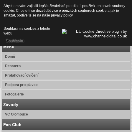
PLAVÁNÍ OLOMOUC
Abychom vám zajistili lepší uživatelské prostředí, používá tento web soubory
cookie. Chcete-li se dozvědět více o použitých souborech cookie a jak je
smazat, podívejte se na naše
privacy policy
.
SK UP OLOMOUC
Souhlasím s cookies z tohoto
webu.
Souhlasím
Menu
Domů
Desatero
Protahovací cvičení
Podpora pro plavce
Fotogalerie
Závody
VC Olomouce
Fan Club