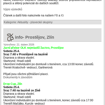
plavců a slibný potenciál do dalších soutěží.
Výpis výsledků
Článek a další foto naleznete na našem
FB
a
IG
Kategorie:
Aktuality - plavecké skupiny
info- Prostějov, Zlín
Vytvořeno: 21. duben 2026
Jarní přebor OLK nejmladší žactvo, Prostějov
Sobota 25.4.
Sraz 7:40 v Prostějově na bazéně
Doprava a strava vlastní.
Startovné: Hradí oddíl
Ukončení individuální po domluvě s trenérem, cca 13:00 konec závodů.
Trenér:Kratochvíl- vedoucí, Gartnerová
Přijatí jsou všichni přihlášení plavci.
Dokumenty k závodům
Drop Cup, Zlín
Sobota 25.4.
Sraz 7:40 na bazéně ze Zíně
Doprava a strava vlastní.
Startovné: Hradí oddíl
Ukončení individuální po domluvě s trenérem, konec závodů cca 17:00
Trenéři:Maťátko, Kurcik- vedoucí