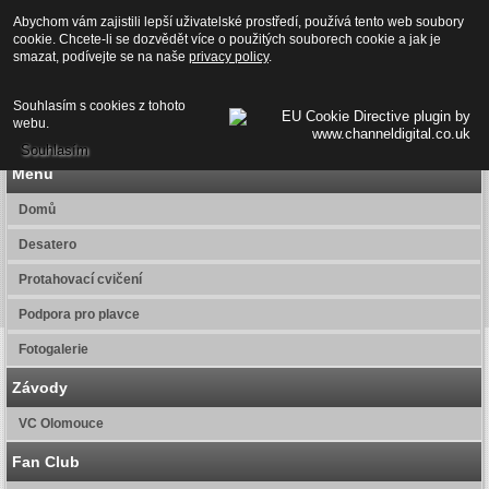
PLAVÁNÍ OLOMOUC
Abychom vám zajistili lepší uživatelské prostředí, používá tento web soubory
cookie. Chcete-li se dozvědět více o použitých souborech cookie a jak je
smazat, podívejte se na naše
privacy policy
.
SK UP OLOMOUC
Souhlasím s cookies z tohoto
webu.
Souhlasím
Menu
Domů
Desatero
Protahovací cvičení
Podpora pro plavce
Fotogalerie
Závody
VC Olomouce
Fan Club