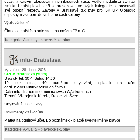
účastí a častým zlepšováním přihlášených časů. Vedle medailistů stojí za
zmínku i další plavci, kteří se prosazovali ve svých kategoriích a posouvali
své osobní rekordy. Závody v Bratislavě tak byly pro SK UP Olomouc
úspěšným vstupem do vrcholné části sezóny.
Výpis výsledků
Článek a další foto naleznete na našem
FB
a
IG
Kategorie:
Aktuality - plavecké skupiny
info- Bratislava
Vytvořeno: 28. duben 2026
ORCA Bratislava
(50 m)
Sraz čtvrtek 30.4. Baluo 14:30
10 eur strat, 40 euro/noc ubytování, splatné na účet
oddílu:
2201009094/2010
do čtvrtka..
Další info: Trenéři informuji na svých WA skupinách
Trenéři: Viktorjeník, Kurcik, Kratochvíl, Švec
Ubytování -
Hotel Nivy
Dokumenty k závodům
Platba na oddílový účet. Do poznámek k platbě uveďte jméno plavce
Kategorie:
Aktuality - plavecké skupiny