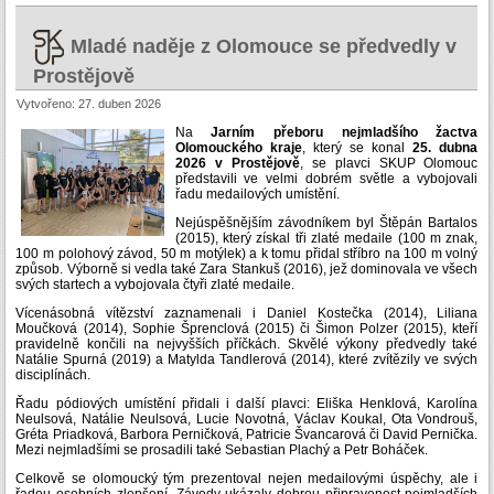
Mladé naděje z Olomouce se předvedly v
Prostějově
Vytvořeno: 27. duben 2026
Na
Jarním přeboru nejmladšího žactva
Olomouckého kraje
, který se konal
25. dubna
2026 v Prostějově
, se plavci SKUP Olomouc
představili ve velmi dobrém světle a vybojovali
řadu medailových umístění.
Nejúspěšnějším závodníkem byl Štěpán Bartalos
(2015), který získal tři zlaté medaile (100 m znak,
100 m polohový závod, 50 m motýlek) a k tomu přidal stříbro na 100 m volný
způsob. Výborně si vedla také Zara Stankuš (2016), jež dominovala ve všech
svých startech a vybojovala čtyři zlaté medaile.
Vícenásobná vítězství zaznamenali i Daniel Kostečka (2014), Liliana
Moučková (2014), Sophie Šprenclová (2015) či Šimon Polzer (2015), kteří
pravidelně končili na nejvyšších příčkách. Skvělé výkony předvedly také
Natálie Spurná (2019) a Matylda Tandlerová (2014), které zvítězily ve svých
disciplínách.
Řadu pódiových umístění přidali i další plavci: Eliška Henklová, Karolína
Neulsová, Natálie Neulsová, Lucie Novotná, Václav Koukal, Ota Vondrouš,
Gréta Priadková, Barbora Perničková, Patricie Švancarová či David Pernička.
Mezi nejmladšími se prosadili také Sebastian Plachý a Petr Boháček.
Celkově se olomoucký tým prezentoval nejen medailovými úspěchy, ale i
řadou osobních zlepšení. Závody ukázaly dobrou připravenost nejmladších