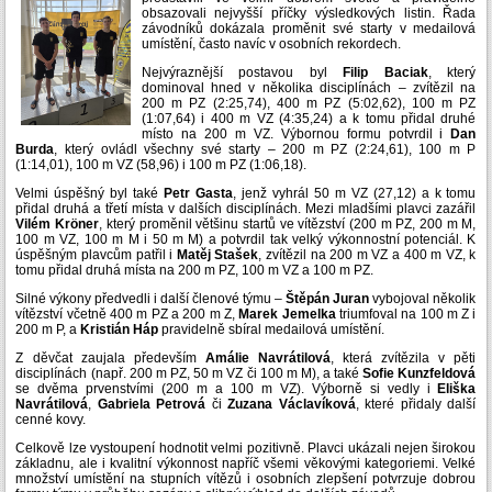
obsazovali nejvyšší příčky výsledkových listin. Řada
závodníků dokázala proměnit své starty v medailová
umístění, často navíc v osobních rekordech.
Nejvýraznější postavou byl
Filip Baciak
, který
dominoval hned v několika disciplínách – zvítězil na
200 m PZ (2:25,74), 400 m PZ (5:02,62), 100 m PZ
(1:07,64) i 400 m VZ (4:35,24) a k tomu přidal druhé
místo na 200 m VZ. Výbornou formu potvrdil i
Dan
Burda
, který ovládl všechny své starty – 200 m PZ (2:24,61), 100 m P
(1:14,01), 100 m VZ (58,96) i 100 m PZ (1:06,18).
Velmi úspěšný byl také
Petr Gasta
, jenž vyhrál 50 m VZ (27,12) a k tomu
přidal druhá a třetí místa v dalších disciplínách. Mezi mladšími plavci zazářil
Vilém Kröner
, který proměnil většinu startů ve vítězství (200 m PZ, 200 m M,
100 m VZ, 100 m M i 50 m M) a potvrdil tak velký výkonnostní potenciál.
K
úspěšným plavcům patřil i
Matěj Stašek
, zvítězil na 200 m VZ a 400 m VZ, k
tomu přidal druhá místa na 200 m PZ, 100 m VZ a 100 m PZ.
Silné výkony předvedli i další členové týmu –
Štěpán Juran
vybojoval několik
vítězství včetně 400 m PZ a 200 m Z,
Marek Jemelka
triumfoval na 100 m Z i
200 m P, a
Kristián Háp
pravidelně sbíral medailová umístění.
Z děvčat zaujala především
Amálie Navrátilová
, která zvítězila v pěti
disciplínách (např. 200 m PZ, 50 m VZ či 100 m M), a také
Sofie Kunzfeldová
se dvěma prvenstvími (200 m a 100 m VZ). Výborně si vedly i
Eliška
Navrátilová
,
Gabriela Petrová
či
Zuzana Václavíková
, které přidaly další
cenné kovy.
Celkově lze vystoupení hodnotit velmi pozitivně. Plavci ukázali nejen širokou
základnu, ale i kvalitní výkonnost napříč všemi věkovými kategoriemi. Velké
množství umístění na stupních vítězů i osobních zlepšení potvrzuje dobrou