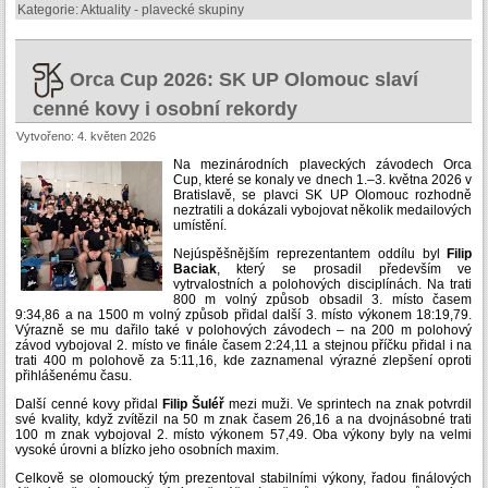
Kategorie:
Aktuality - plavecké skupiny
Orca Cup 2026: SK UP Olomouc slaví
cenné kovy i osobní rekordy
Vytvořeno: 4. květen 2026
Na mezinárodních plaveckých závodech Orca
Cup, které se konaly ve dnech 1.–3. května 2026 v
Bratislavě, se plavci SK UP Olomouc rozhodně
neztratili a dokázali vybojovat několik medailových
umístění.
Nejúspěšnějším reprezentantem oddílu byl
Filip
Baciak
, který se prosadil především ve
vytrvalostních a polohových disciplínách. Na trati
800 m volný způsob obsadil 3. místo časem
9:34,86 a na 1500 m volný způsob přidal další 3. místo výkonem 18:19,79.
Výrazně se mu dařilo také v polohových závodech – na 200 m polohový
závod vybojoval 2. místo ve finále časem 2:24,11 a stejnou příčku přidal i na
trati 400 m polohově za 5:11,16, kde zaznamenal výrazné zlepšení oproti
přihlášenému času.
Další cenné kovy přidal
Filip Šuléř
mezi muži. Ve sprintech na znak potvrdil
své kvality, když zvítězil na 50 m znak časem 26,16 a na dvojnásobné trati
100 m znak vybojoval 2. místo výkonem 57,49. Oba výkony byly na velmi
vysoké úrovni a blízko jeho osobních maxim.
Celkově se olomoucký tým prezentoval stabilními výkony, řadou finálových