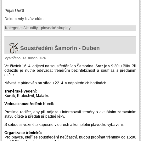
Přijatí UnOl
Dokumenty k závodům
Kategorie:
Aktuality - plavecké skupiny
Soustředění Šamorín - Duben
Vytvořeno: 13. duben 2026
Ve čtvrtek 16. 4. odjezd na soustředění do Šamorína. Sraz je v 9:30 u Billy. Při
odjezdu je nutné odevzdat trenérům bezinfekčnost a souhlas s předáním
dítěte.
Návrat je plánován na středu 22. 4. v odpoledních hodinách.
Trenérské vedení:
Kurcik, Kratochvíl, Matátko
Vedoucí soustředění:
Kurcik
Prosíme rodiče, aby při odjezdu informovali trenéry o aktuálním zdravotním
stavu dítěte a předali případné léky.
S sebou si vezměte kapesné v eurech a kompletní plavecké vybavení.
Organizace tréninků:
Pro plavce, kteří se soustředění neúčastní, budou probíhat tréninky od 15:00