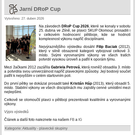
Jarní DRoP Cup
Vytvořeno: 27. duben 2026
Na závodech
DRoP Cup 2026
, které se konaly v sobotu
25. dubna ve Zlíně, se plavci SKUP Olomouc prosadili i
v celkovém hodnocení pětiboje, kde se hodnotí
komplexnost výkonu napříč disciplínami.
Nejvýraznějšího výsledku dosáhl
Filip Baciak
(2012),
který v silně obsazené kategorii vybojoval celkové 3.
místo. Svými vyrovnanými výkony ve všech tratích
potvrdil vysokou úroveň a patřil k oporám týmu.
Mezi žačkami 2012 zazářila
Gabriela Petrová
, která rovněž obsadila 3. místo
a potvrdila svou univerzálnost napříč plaveckými způsoby. Její bodový součet
patřil k nejvyšším v celém startovním poli.
Do první pětky se dokázal prosadit také
Kristián Háp
(2013), který obsadil 5.
místo. Stabilní výkony ve všech disciplínách mu zajistily cenné umístění mezi
nejlepšími.
Celkově se olomoučtí plavci v pětiboji prezentovali kvalitními a vyrovnanými
výkony.
Výpis výsledků
Článek a další foto naleznete na našem
FB
a
IG
Kategorie:
Aktuality - plavecké skupiny